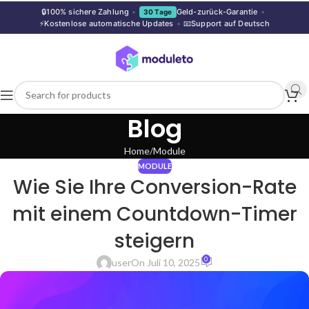
🔒
100% sichere Zahlung
•
Geld-zurück-Garantie
•
30 Tage
⚡
Kostenlose automatische Updates
•
📧
Support auf Deutsch
Blog
Home
Module
MODULE
Wie Sie Ihre Conversion-Rate
mit einem Countdown-Timer
steigern
0
user
On Juli 10, 2025