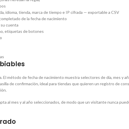
mbos
, idioma, tienda, marca de tiempo e IP cifrada — exportable a CSV
ocompletado de la fecha de nacimiento
 su cuenta
cho, etiquetas de botones
no
das
mbiables
tra. El método de fecha de nacimiento muestra selectores de día, mes y año
silla de confirmación, ideal para tiendas que quieren un registro de co
ión.
apta al mes y al año seleccionados, de modo que un visitante nunca puede 
grado