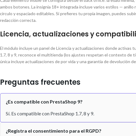
Cada elemento visible se configura desde el back office: la edad mínima, el
ambos botones. La insignia 18+ integrada incluye varios estilos — anillo r
círculo y espaciado editables. Si prefieres tu propia imagen, puedes su
redacción correcta.
Licencia, actualizaciones y compatibi
El módulo incluye un panel de Licencia y actualizaciones donde activas t
1.7, 8 y 9, reconoce el multitienda (los ajustes respetan el contexto de
única incluye actualizaciones de por vida y una garantía de devolución de
Preguntas frecuentes
¿Es compatible con PrestaShop 9?
Sí. Es compatible con PrestaShop 1.7, 8 y 9.
¿Registra el consentimiento para el RGPD?