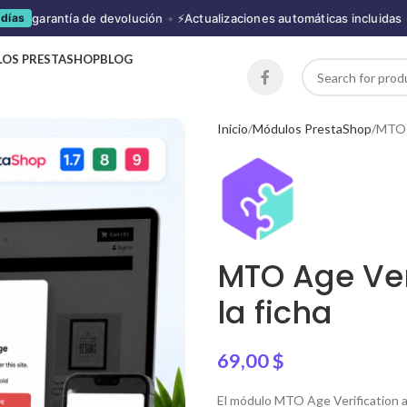
garantía de devolución
•
⚡
Actualizaciones automáticas incluidas
 días
OS PRESTASHOP
BLOG
Inicio
Módulos PrestaShop
MTO A
MTO Age Ver
la ficha
69,00
$
El módulo MTO Age Verification a