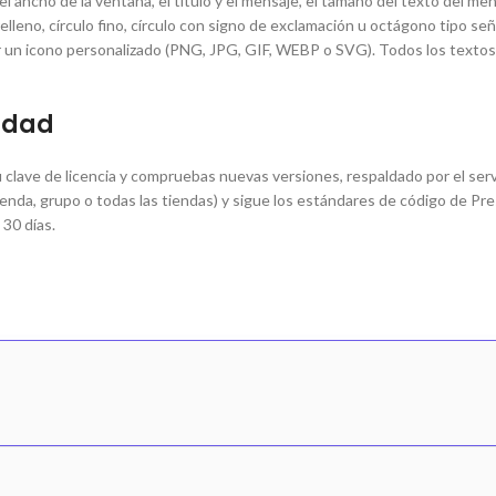
 ancho de la ventana, el título y el mensaje, el tamaño del texto del mensaj
elleno, círculo fino, círculo con signo de exclamación u octágono tipo señ
bir un icono personalizado (PNG, JPG, GIF, WEBP o SVG). Todos los textos
lidad
u clave de licencia y compruebas nuevas versiones, respaldado por el ser
 tienda, grupo o todas las tiendas) y sigue los estándares de código de 
 30 días.