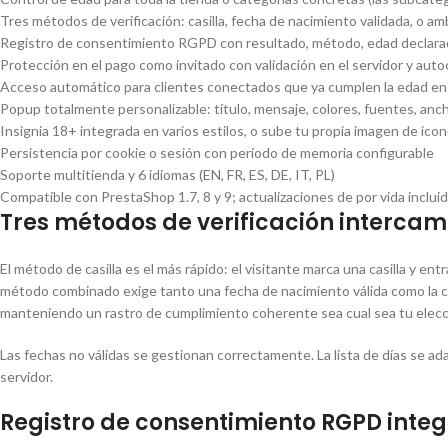
Tres métodos de verificación: casilla, fecha de nacimiento validada, o a
Registro de consentimiento RGPD con resultado, método, edad declarada
Protección en el pago como invitado con validación en el servidor y aut
Acceso automático para clientes conectados que ya cumplen la edad en
Popup totalmente personalizable: título, mensaje, colores, fuentes, an
Insignia 18+ integrada en varios estilos, o sube tu propia imagen de ico
Persistencia por cookie o sesión con período de memoria configurable
Soporte multitienda y 6 idiomas (EN, FR, ES, DE, IT, PL)
Compatible con PrestaShop 1.7, 8 y 9; actualizaciones de por vida inclui
Tres métodos de verificación interca
El método de casilla es el más rápido: el visitante marca una casilla y en
método combinado exige tanto una fecha de nacimiento válida como la ca
manteniendo un rastro de cumplimiento coherente sea cual sea tu elecc
Las fechas no válidas se gestionan correctamente. La lista de días se ad
servidor.
Registro de consentimiento RGPD inte