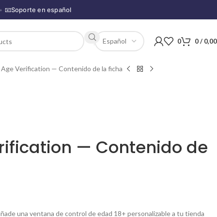
•
📧
Soporte en español
0
0
/
0,0
ge Verification — Contenido de la ficha
ification — Contenido de
ñade una ventana de control de edad 18+ personalizable a tu tienda