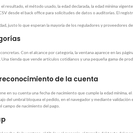
l resultado, el método usado, la edad declarada, la edad mínima vigente, l
V desde el back office para solicitudes de datos o auditorías. El registr
dad, justo lo que esperan la mayoría de los reguladores y proveedores d
egorías
ías concretas. Con el alcance por categoría, la ventana aparece en las pá
 Una tienda que vende artículos cotidianos y una pequeña gama de produc
 reconocimiento de la cuenta
tiene en su cuenta una fecha de nacimiento que cumple la edad mínima, el
o del umbral bloquea el pedido, en el navegador y mediante validación en 
el campo de nacimiento del pago.
up