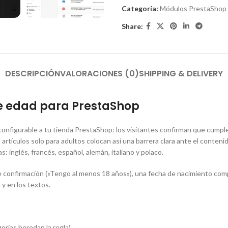
Categoría:
Módulos PrestaShop
Share:
DESCRIPCIÓN
VALORACIONES (0)
SHIPPING & DELIVERY
de edad para PrestaShop
onfigurable a tu tienda PrestaShop: los visitantes confirman que cump
os artículos solo para adultos colocan así una barrera clara ante el conte
: inglés, francés, español, alemán, italiano y polaco.
de confirmación («Tengo al menos 18 años»), una fecha de nacimiento compl
 y en los textos.
orías heredan la regla)