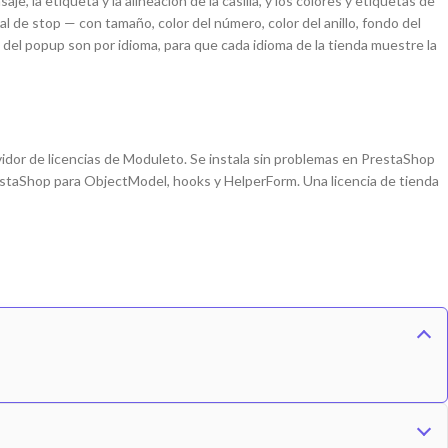
e, la etiqueta y la alineación de la casilla, y los colores y etiquetas de
al de stop — con tamaño, color del número, color del anillo, fondo del
 del popup son por idioma, para que cada idioma de la tienda muestre la
vidor de licencias de Moduleto. Se instala sin problemas en PrestaShop
PrestaShop para ObjectModel, hooks y HelperForm. Una licencia de tienda