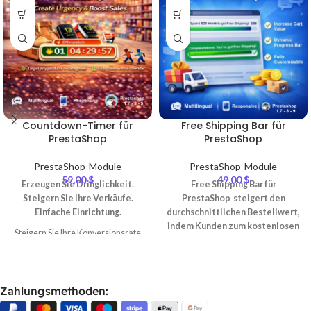
Countdown-Timer für
Free Shipping Bar für
PrestaShop
PrestaShop
PrestaShop-Module
PrestaShop-Module
59,00
$
49,00
$
Erzeugen Sie Dringlichkeit.
Free Shipping Bar für
Steigern Sie Ihre Verkäufe.
PrestaShop steigert den
Einfache Einrichtung.
durchschnittlichen Bestellwert,
indem Kunden zum kostenlosen
Steigern Sie Ihre Konversionsrate
Versand motiviert werden.
mit einem anpassbaren
Dynamische Fortschrittsleiste,
Countdown-Timer für Ihren
anpassbares Design,
PrestaShop-Shop!
mehrsprachig und
Heben Sie zeitlich begrenzte
Zahlungsmethoden:
mobilfreundlich.
Angebote und Aktionen auf