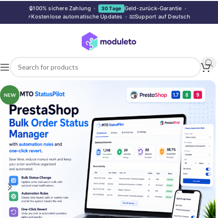
🔒
100% sichere Zahlung
•
Geld-zurück-Garantie
•
30 Tage
⚡
Kostenlose automatische Updates
•
📧
Support auf Deutsch
NEW