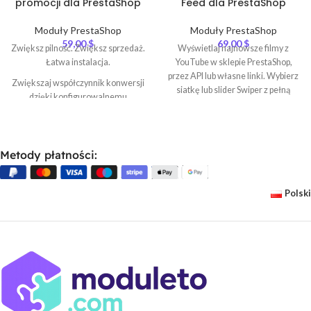
promocji dla PrestaShop
Feed dla PrestaShop
Moduły PrestaShop
Moduły PrestaShop
59,00
$
69,00
$
Zwiększ pilność. Zwiększ sprzedaż.
Wyświetlaj najnowsze filmy z
Łatwa instalacja.
YouTube w sklepie PrestaShop,
przez API lub własne linki. Wybierz
Zwiększaj współczynnik konwersji
siatkę lub slider Swiper z pełną
dzięki konfigurowalnemu
konfiguracją (autoodtwarzanie,
licznikowi czasu na swojej stronie
opóźnienie, nawigacja, paginacja,
PrestaShop!
pętla, odstęp). Wskaż pozycje
Wyróżnij oferty ograniczone
wyświetlania (strona główna,
czasowo i promocje na stronach
Metody płatności:
stopka, kolumny, produkt) z panelu
produktów, kategoriach lub
admina. Bez kodowania. W pełni
wszystkich przecenionych
responsywny, zgodny z PrestaShop
Polski
produktach — bez programowania.
1.7, 8, 9.