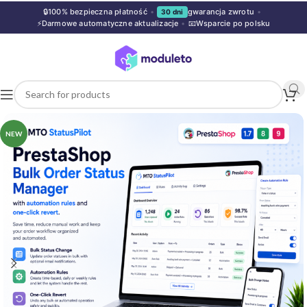
🔒
100% bezpieczna płatność
•
gwarancja zwrotu
•
30 dni
⚡
Darmowe automatyczne aktualizacje
•
📧
Wsparcie po polsku
NEW